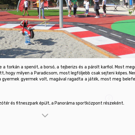
 a torkán a spenót, a borsó, a tejberizs és a párolt karfiol. Most meg
t, hogy milyen a Paradicsom, most legföljebb csak sejteni képes. Nem
 a gyermek gyermek volt, magával ragadta a játék, most meg belefe
aira (a sportközpont bejáratára, illetve az új sétaútra) reagálva két 
t a pályák kerítése hátrébb került, így a felszabaduló el-nem-ker
ebb korosztály részére, bemelegítő és kardiógépekkel. A sétaút mellé 