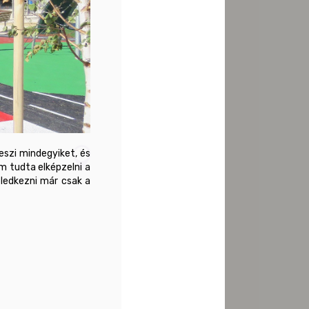
eszi mindegyiket, és 
 tudta elképzelni a 
ledkezni már csak a 
fogadótér létesült.

ített területrészen 
támla nélküli padok 