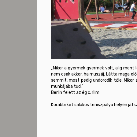
„Mikor a gyermek gyermek volt, alig ment le
nem csak akkor, ha muszáj. Látta maga előt
semmit, most pedig undorodik tőle. Mikor
munkájába tud.”

Berlin felett az ég c. film

A Panoráma sportközpont megközelítési irány
A Panoráma sportközpont új sétaútja miat
fitneszpark készült a sportolók és az idős