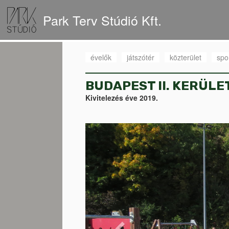
Park Terv Stúdió Kft.
évelők
játszótér
közterület
spo
BUDAPEST II. KERÜL
Kivitelezés éve 2019.
Previous